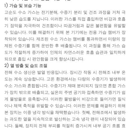
1) 가습 및 보습 기능
고순도 수소 가스는 전기분해, 수증기 분리 및 건조 과정을 거쳐 극
히 낮은 습도를 지닙니다. 이러한 가스를 직접 흡입하면 비강과 호흡
기 점막을 자극하여 건조함이나 따끔거림과 같은 불편함을 유발할
수 있습니다. 이를 해결하기 위해 본 기기에는 전용 가습 챔버가 장
착되어 있습니다. 제조된 수소 가스는 챔버를 통과하면서 미량의 정
제된 수증기를 함께 운반한 후 배출됩니다. 이 과정을 통해 가스 습
도가 적절하게 증가하여 인체의 자연스러운 호흡 습관과 일치하게
되므로 흡입 시 편안함을 크게 향상시킵니다.
2) 열 방출 및 습도 조절
전해 수소 생산은 발열 반응입니다. 장시간 작동 시 전해조 내부 온
도는 계속 상승합니다. 고온 환경에서는 다량의 수증기가 발생하여
수소 가스와 혼합됩니다. 수증기가 제때 분리되지 않으면 혼합 가스
가 장치 밖으로 배출되고, 실온의 주변 공기와 접촉하면 수증기가 쉽
게 물방울로 응축됩니다. 이러한 물방울이 비강으로 들어가면 질식
이나 체액 축적을 유발할 수 있습니다. 이러한 문제를 해결하기 위해
본 장치는 이중 냉각 방식을 채택했습니다. 첫째, 전해조에서 발생하
는 과도한 열을 지속적으로 발산하는 고속 냉각 팬이 내장되어 있습
니다. 둘째, 장치의 전체 부피를 적절히 증가시켜 내부 공기 흐름 효