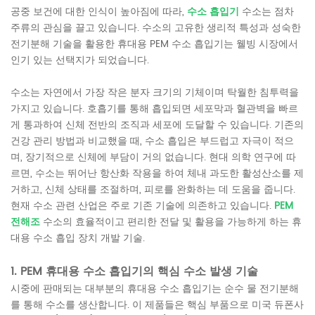
공중 보건에 대한 인식이 높아짐에 따라,
수소 흡입기
수소는 점차
주류의 관심을 끌고 있습니다. 수소의 고유한 생리적 특성과 성숙한
전기분해 기술을 활용한 휴대용 PEM 수소 흡입기는 웰빙 시장에서
인기 있는 선택지가 되었습니다.
수소는 자연에서 가장 작은 분자 크기의 기체이며 탁월한 침투력을
가지고 있습니다. 호흡기를 통해 흡입되면 세포막과 혈관벽을 빠르
게 통과하여 신체 전반의 조직과 세포에 도달할 수 있습니다. 기존의
건강 관리 방법과 비교했을 때, 수소 흡입은 부드럽고 자극이 적으
며, 장기적으로 신체에 부담이 거의 없습니다. 현대 의학 연구에 따
르면, 수소는 뛰어난 항산화 작용을 하여 체내 과도한 활성산소를 제
거하고, 신체 상태를 조절하며, 피로를 완화하는 데 도움을 줍니다.
현재 수소 관련 산업은 주로 기존 기술에 의존하고 있습니다.
PEM
전해조
수소의 효율적이고 편리한 전달 및 활용을 가능하게 하는 휴
대용 수소 흡입 장치 개발 기술.
1. PEM 휴대용 수소 흡입기의 핵심 수소 발생 기술
시중에 판매되는 대부분의 휴대용 수소 흡입기는 순수 물 전기분해
를 통해 수소를 생산합니다. 이 제품들은 핵심 부품으로 미국 듀폰사