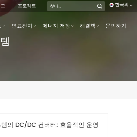
한국의
로그
프로젝트
스
연료전지
에너지 저장
해결책
문의하기
English
스템
français
Deutsch
italiano
русский
español
português
템의 DC/DC 컨버터: 효율적인 운영
العربية