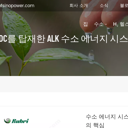
회사 소개
소식
블
fsinopower.com
집
수소
H₂ 헬
CDC를 탑재한 ALK 수소 에너지 시
수소 에너지 시스
의 핵심