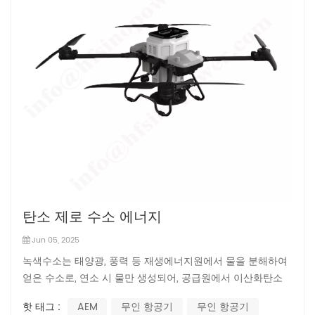
탄소 제로 수소 에너지
Jun 05, 2025
녹색수소는 태양광, 풍력 등 재생에너지원에서 물을 분해하여
얻은 수소로, 연소 시 물만 생성되어, 공급원에서 이산화탄소
배출이 전혀 없어 '탄소 제로 수소'라는 훌륭한 칭호를 얻었습
핫 태그 :
AEM
무인 항공기
무인 항공기
니다.수소 에너지는 에너지를 방출하는 과정에서 이산화탄소