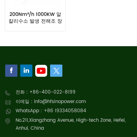
200Nm³/h 1000KW 알
칼리수소 발생 전해조 장
비
전화 : +86-400-022-8199
이메일 : info@hfsinopower.com
WhatsApp : +86 19334058084
No.211,Xiangzhang Avenue, High-tech Zone, Hefei,
Anhui, China