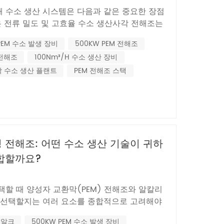
Nederlands
 수소 생산 시스템은 다음과 같은 중요한 장점
은 전류 밀도 및 고효율 수소 생산​​사각 전해조는
한국의
상의 전류 밀도를 쉽게 달성할 수 있으며, 이는 기존
PEM 수소 발생 장비
500KW PEM 전해조
 약 4,000A/m²)를 훨씬 능가합니다. 이는
Romania
 전해조
100Nm³/H 수소 생산 장비
이고 단위당 에너지 소비량을...
막 수소 생산 플랜트
PEM 전해조 스택
Bulgaria
Melayu
성 전해조: 어떤 수소 생산 기술이 귀하
적합할까요?
택할 때 양성자 교환막(PEM) 전해조와 알칼리
을 선택할지는 여러 요소를 종합적으로 고려해야
 통해 결정을 내리는 데 도움을 드리겠습니다.I.
알크
500KW PEM 수소 발생 장비