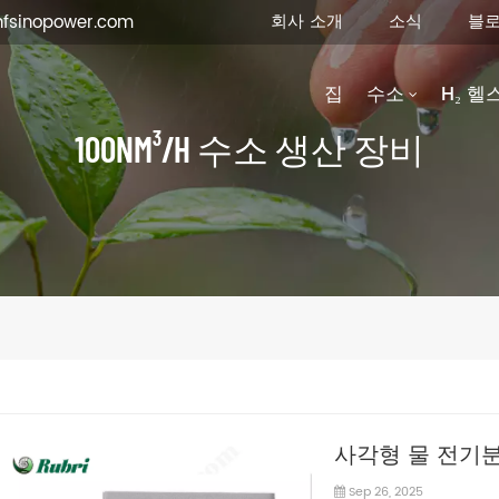
회사 소개
소식
블
fsinopower.com
집
수소
H₂ 헬
100NM³/H 수소 생산 장비
​사각형 물 전기
Sep 26, 2025