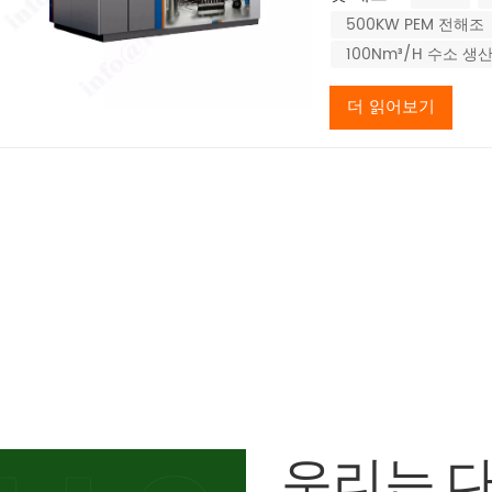
기술적 성능1. 전류
500KW PEM 전해조
일반적으로 0.2~0.4 
100Nm³/H 수소 생
더 읽어보기
우리는 