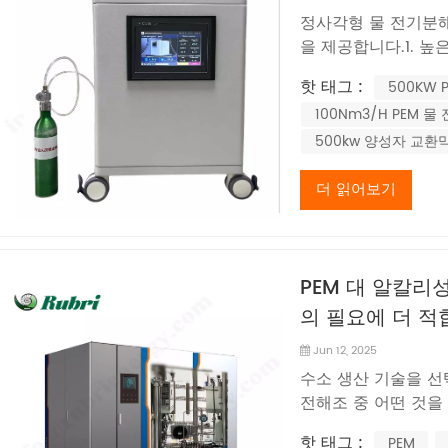
정사각형 물 전기분해
을 제공합니다.1. 높
10,000A/m² 이
핫 태그 :
500KW 
원형 전해조(일반적으로
100Nm3/H PEM 물
수소 생산 속도를 높
500kw 양성자 교환
더 읽어보기
PEM 대 알칼리
의 필요에 더 
Jun 12, 2025
수소 생산 기술을 선
전해조 중 어떤 것
합니다. 다음 비교를
핫 태그 :
PEM