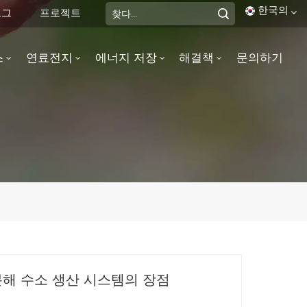
한국의
로그
프로젝트
스
연료전지
에너지 저장
해결책
문의하기
English
français
Deutsch
italiano
русский
español
português
분해 수소 생산 시스템의 장점​
العربية